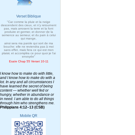
Verset Biblique
"Car comme la pluie et la neige
descendent des cieux, et n'y retournent
pas, mais arrosent la terre et la font
produire et germer, et donner de la
semence au semeur, et du pain à celui
qui mange,
ainsi sera ma parole qui sort de ma
bouche: elle ne reviendra pas à moi
sans effet, mais fera ce qui est mon
plaisir, et accomplira ce pour quoi je l'ai
envoyée"
Esaïe Chap 55 Verset 10-11
I know how to make do with little,
and I know how to make do with a
lot. In any and all circumstances I
have learned the secret of being
content — whether well fed or
hungry, whether in abundance or
in need. I am able to do all things
through him who strengthens me.
Philippians 4:12–13 (CSB)
Mobile QR