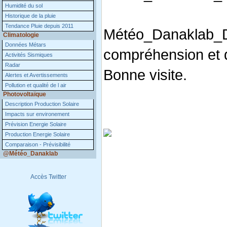
Humidité du sol
Historique de la pluie
Tendance Pluie depuis 2011
Météo_Danaklab
Climatologie
Données Métars
compréhension et d
Activités Sismiques
Radar
Bonne visite.
Alertes et Avertissements
Pollution et qualité de l air
Photovoltaïque
Description Production Solaire
Impacts sur environement
Prévision Energie Solaire
Production Energie Solaire
Comparaison - Prévisibilité
@Météo_Danaklab
Accès Twitter