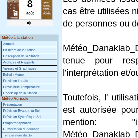
cas être utilisées n
de personnes ou de 
Météo à la station
Accueil
Météo_Danaklab_D
En direct de la Station
Description de la Station
tenue pour res
Archives et Rapports
Valeurs et Graphiques
l'interprétation et/
Bulletin Meteo
Prevision Locale
Previsibilite Temperature
Check-up de la Station
Toutefois, l' utili
Météo Agricole
Présentation
est autorisée pou
Prévision Evapotr. et Sol
Prévision Synthétique Sol
mention: "
Evapotranspiration
Humectation du feuillage
Météo_Danaklab_D
Température du Sol