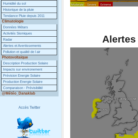
Humidité du sol
Historique de la pluie
Tendance Pluie depuis 2011
Climatologie
Données Métars
Activités Sismiques
Alertes
Radar
Alertes et Avertissements
Pollution et qualité de l air
Photovoltaïque
Description Production Solaire
Impacts sur environement
Prévision Energie Solaire
Production Energie Solaire
Comparaison - Prévisibilité
@Météo_Danaklab
Accès Twitter