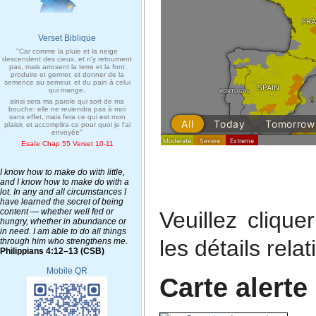
Verset Biblique
"Car comme la pluie et la neige
descendent des cieux, et n'y retournent
pas, mais arrosent la terre et la font
produire et germer, et donner de la
semence au semeur, et du pain à celui
qui mange,
ainsi sera ma parole qui sort de ma
bouche: elle ne reviendra pas à moi
sans effet, mais fera ce qui est mon
plaisir, et accomplira ce pour quoi je l'ai
envoyée"
Esaïe Chap 55 Verset 10-11
I know how to make do with little,
and I know how to make do with a
lot. In any and all circumstances I
have learned the secret of being
content — whether well fed or
Veuillez clique
hungry, whether in abundance or
in need. I am able to do all things
les détails relati
through him who strengthens me.
Philippians 4:12–13 (CSB)
Mobile QR
Carte alert