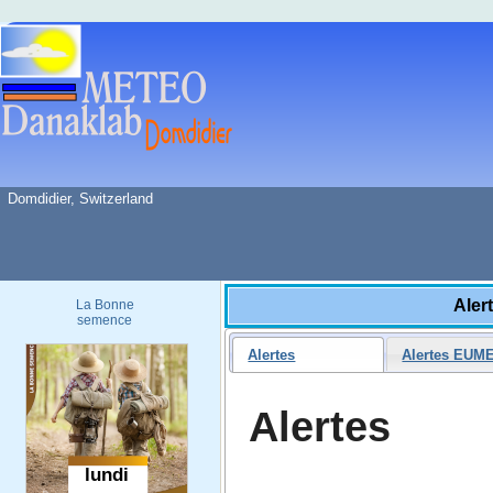
Domdidier, Switzerland
Aler
La Bonne
semence
Alertes
Alertes EUM
Alertes