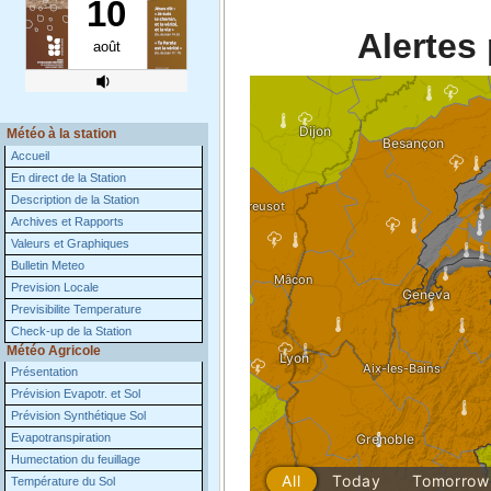
Alertes
Météo à la station
Accueil
En direct de la Station
Description de la Station
Archives et Rapports
Valeurs et Graphiques
Bulletin Meteo
Prevision Locale
Previsibilite Temperature
Check-up de la Station
Météo Agricole
Présentation
Prévision Evapotr. et Sol
Prévision Synthétique Sol
Evapotranspiration
Humectation du feuillage
Température du Sol