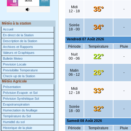
Météo à la station
Accueil
En direct de la Station
Description de la Station
Archives et Rapports
Valeurs et Graphiques
Bulletin Meteo
Prevision Locale
Previsibilite Temperature
Check-up de la Station
Météo Agricole
Présentation
Prévision Evapotr. et Sol
Prévision Synthétique Sol
Evapotranspiration
Humectation du feuillage
Température du Sol
Humidité du sol
Historique de la pluie