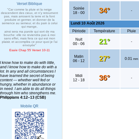
Verset Biblique
"Car comme la pluie et la neige
descendent des cieux, et n'y retournent
pas, mais arrosent la terre et la font
produire et germer, et donner de la
semence au semeur, et du pain à celui
qui mange,
ainsi sera ma parole qui sort de ma
bouche: elle ne reviendra pas à moi
sans effet, mais fera ce qui est mon
plaisir, et accomplira ce pour quoi je l'ai
envoyée"
Esaïe Chap 55 Verset 10-11
I know how to make do with little,
and I know how to make do with a
lot. In any and all circumstances I
have learned the secret of being
content — whether well fed or
hungry, whether in abundance or
in need. I am able to do all things
through him who strengthens me.
Philippians 4:12–13 (CSB)
Mobile QR