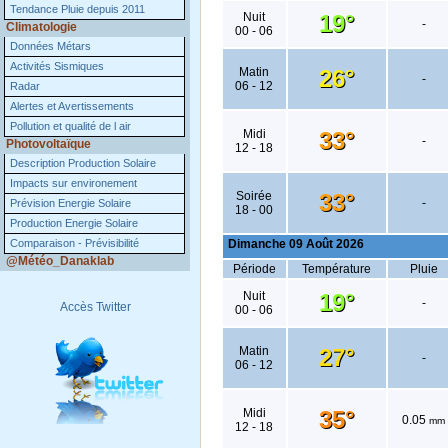
Tendance Pluie depuis 2011
Climatologie
Données Métars
Activités Sismiques
Radar
Alertes et Avertissements
Pollution et qualité de l air
Photovoltaïque
Description Production Solaire
Impacts sur environement
Prévision Energie Solaire
Production Energie Solaire
Comparaison - Prévisibilité
@Météo_Danaklab
Accès Twitter