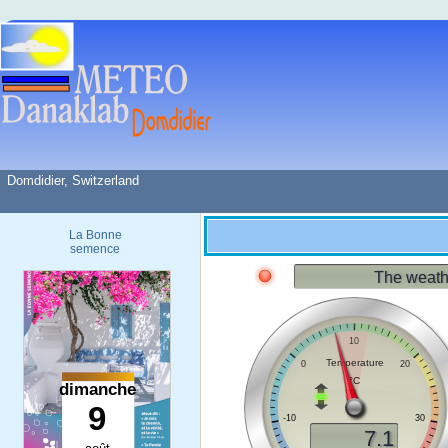
Domdidier, Switzerland
La Bonne
semence