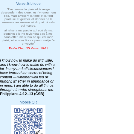
Verset Biblique
"Car comme la pluie et la neige
descendent des cieux, et n'y retournent
pas, mais arrosent la terre et la font
produire et germer, et donner de la
semence au semeur, et du pain à celui
qui mange,
ainsi sera ma parole qui sort de ma
bouche: elle ne reviendra pas à moi
sans effet, mais fera ce qui est mon
plaisir, et accomplira ce pour quoi je l'ai
envoyée"
Esaïe Chap 55 Verset 10-11
I know how to make do with little,
and I know how to make do with a
lot. In any and all circumstances I
have learned the secret of being
content — whether well fed or
hungry, whether in abundance or
in need. I am able to do all things
through him who strengthens me.
Philippians 4:12–13 (CSB)
Mobile QR