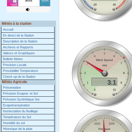
Météo à la station
Accueil
En direct de la Station
Description de la Station
Archives et Rapports
Valeurs et Graphiques
Bulletin Meteo
Prevision Locale
Previsibilite Temperature
Check-up de la Station
Météo Agricole
Présentation
Prévision Evapotr. et Sol
Prévision Synthétique Sol
Evapotranspiration
Humectation du feuillage
Température du Sol
Humidité du sol
Historique de la pluie