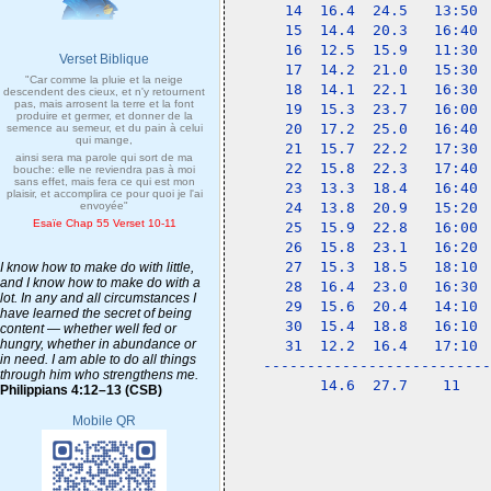
14  16.4  24.5   13:50 
15  14.4  20.3   16:40 
16  12.5  15.9   11:30 
Verset Biblique
17  14.2  21.0   15:30 
"Car comme la pluie et la neige
18  14.1  22.1   16:30 
descendent des cieux, et n'y retournent
pas, mais arrosent la terre et la font
19  15.3  23.7   16:00 
produire et germer, et donner de la
20  17.2  25.0   16:40 
semence au semeur, et du pain à celui
qui mange,
21  15.7  22.2   17:30 
ainsi sera ma parole qui sort de ma
22  15.8  22.3   17:40 
bouche: elle ne reviendra pas à moi
sans effet, mais fera ce qui est mon
23  13.3  18.4   16:40 
plaisir, et accomplira ce pour quoi je l'ai
envoyée"
24  13.8  20.9   15:20 
Esaïe Chap 55 Verset 10-11
25  15.9  22.8   16:00 
26  15.8  23.1   16:20 
27  15.3  18.5   18:10 
I know how to make do with little,
and I know how to make do with a
28  16.4  23.0   16:30 
lot. In any and all circumstances I
29  15.6  20.4   14:10 
have learned the secret of being
30  15.4  18.8   16:10 
content — whether well fed or
hungry, whether in abundance or
31  12.2  16.4   17:10 
in need. I am able to do all things
--------------------------
through him who strengthens me.
    14.6  27.7    11   
Philippians 4:12–13 (CSB)
Mobile QR