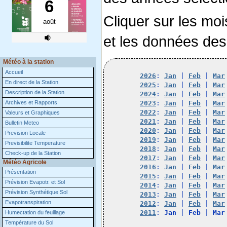
Cliquer sur les moi
et les données des
Météo à la station
Accueil
2026
: 
Jan
 | 
Feb
 | 
Mar
En direct de la Station
2025
: 
Jan
 | 
Feb
 | 
Mar
Description de la Station
2024
: 
Jan
 | 
Feb
 | 
Mar
Archives et Rapports
2023
: 
Jan
 | 
Feb
 | 
Mar
2022
: 
Jan
 | 
Feb
 | 
Mar
Valeurs et Graphiques
2021
: 
Jan
 | 
Feb
 | 
Mar
Bulletin Meteo
2020
: 
Jan
 | 
Feb
 | 
Mar
Prevision Locale
2019
: 
Jan
 | 
Feb
 | 
Mar
Previsibilite Temperature
2018
: 
Jan
 | 
Feb
 | 
Mar
Check-up de la Station
2017
: 
Jan
 | 
Feb
 | 
Mar
Météo Agricole
2016
: 
Jan
 | 
Feb
 | 
Mar
Présentation
2015
: 
Jan
 | 
Feb
 | 
Mar
Prévision Evapotr. et Sol
2014
: 
Jan
 | 
Feb
 | 
Mar
Prévision Synthétique Sol
2013
: 
Jan
 | 
Feb
 | 
Mar
Evapotranspiration
2012
: 
Jan
 | 
Feb
 | 
Mar
2011
: 
Jan
 | 
Feb
 | 
Mar
Humectation du feuillage
Température du Sol