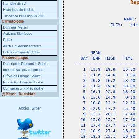
Ra
Humidité du sol

              
Historique de la pluie
Tendance Pluie depuis 2011
NAME: 
Climatologie
ELEV:   444
Données Métars
Activités Sismiques
                 
Radar
Alertes et Avertissements
             
Pollution et qualité de l air
    MEAN               
Photovoltaïque
DAY TEMP  HIGH   TIME  
-------------------------
Description Production Solaire
 1  13.9  19.8   15:50 
Impacts sur environement
 2  11.6  14.0    9:00 
Prévision Energie Solaire
 3  10.8  16.2   13:40 
Production Energie Solaire
 4  11.4  19.6   18:00 
Comparaison - Prévisibilité
 5  16.1  22.8   16:10 
@Météo_Danaklab
 6  13.0  14.9    0:10 
 7  10.8  12.2   12:10 
Accès Twitter
 8  12.9  17.2   15:40 
 9  13.7  20.1   17:40 
10  15.6  25.7   17:00 
11  17.4  27.7   17:00 
12  18.9  27.4   16:00 
13  18.3  25.1   16:00 