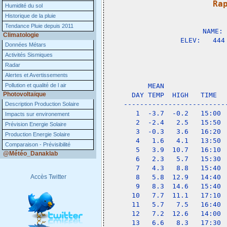
Ra
Humidité du sol

              
Historique de la pluie
Tendance Pluie depuis 2011
NAME: 
Climatologie
ELEV:   444
Données Métars
Activités Sismiques
                 
Radar
Alertes et Avertissements
             
Pollution et qualité de l air
    MEAN               
Photovoltaïque
DAY TEMP  HIGH   TIME  
-------------------------
Description Production Solaire
 1  -3.7  -0.2   15:00 
Impacts sur environement
 2  -2.4   2.5   15:50 
Prévision Energie Solaire
 3  -0.3   3.6   16:20 
Production Energie Solaire
 4   1.6   4.1   13:50 
Comparaison - Prévisibilité
 5   3.9  10.7   16:10 
@Météo_Danaklab
 6   2.3   5.7   15:30 
 7   4.3   8.8   15:40 
Accès Twitter
 8   5.8  12.9   14:40 
 9   8.3  14.6   15:40 
10   7.7  11.1   17:10 
11   5.7   7.5   16:40 
12   7.2  12.6   14:00 
13   6.6   8.3   17:30 