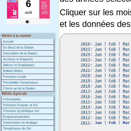
Cliquer sur les moi
et les données des
Météo à la station
Accueil
2026
: 
Jan
 | 
Feb
 | 
Mar
En direct de la Station
2025
: 
Jan
 | 
Feb
 | 
Mar
Description de la Station
2024
: 
Jan
 | 
Feb
 | 
Mar
Archives et Rapports
2023
: 
Jan
 | 
Feb
 | 
Mar
2022
: 
Jan
 | 
Feb
 | 
Mar
Valeurs et Graphiques
2021
: 
Jan
 | 
Feb
 | 
Mar
Bulletin Meteo
2020
: 
Jan
 | 
Feb
 | 
Mar
Prevision Locale
2019
: 
Jan
 | 
Feb
 | 
Mar
Previsibilite Temperature
2018
: 
Jan
 | 
Feb
 | 
Mar
Check-up de la Station
2017
: 
Jan
 | 
Feb
 | 
Mar
Météo Agricole
2016
: 
Jan
 | 
Feb
 | 
Mar
Présentation
2015
: 
Jan
 | 
Feb
 | 
Mar
Prévision Evapotr. et Sol
2014
: 
Jan
 | 
Feb
 | 
Mar
Prévision Synthétique Sol
2013
: 
Jan
 | 
Feb
 | 
Mar
Evapotranspiration
2012
: 
Jan
 | 
Feb
 | 
Mar
2011
: 
Jan
 | 
Feb
 | 
Mar
Humectation du feuillage
Température du Sol