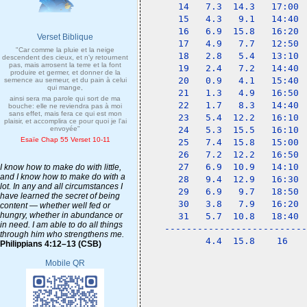
14   7.3  14.3   17:00 
15   4.3   9.1   14:40 
16   6.9  15.8   16:20 
Verset Biblique
17   4.9   7.7   12:50 
"Car comme la pluie et la neige
18   2.8   5.4   13:10 
descendent des cieux, et n'y retournent
pas, mais arrosent la terre et la font
19   2.4   7.2   14:40 
produire et germer, et donner de la
20   0.9   4.1   15:40 
semence au semeur, et du pain à celui
qui mange,
21   1.3   4.9   16:50 
ainsi sera ma parole qui sort de ma
22   1.7   8.3   14:40 
bouche: elle ne reviendra pas à moi
sans effet, mais fera ce qui est mon
23   5.4  12.2   16:10 
plaisir, et accomplira ce pour quoi je l'ai
envoyée"
24   5.3  15.5   16:10 
Esaïe Chap 55 Verset 10-11
25   7.4  15.8   15:00 
26   7.2  12.2   16:50 
27   6.9  10.9   14:10 
I know how to make do with little,
and I know how to make do with a
28   9.4  12.9   16:30 
lot. In any and all circumstances I
29   6.9   9.7   18:50 
have learned the secret of being
30   3.8   7.9   16:20 
content — whether well fed or
hungry, whether in abundance or
31   5.7  10.8   18:40 
in need. I am able to do all things
--------------------------
through him who strengthens me.
     4.4  15.8    16   
Philippians 4:12–13 (CSB)
Mobile QR