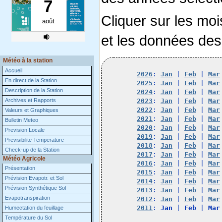
Cliquer sur les moi
et les données des
Météo à la station
Accueil
2026
: 
Jan
 | 
Feb
 | 
Mar
En direct de la Station
2025
: 
Jan
 | 
Feb
 | 
Mar
Description de la Station
2024
: 
Jan
 | 
Feb
 | 
Mar
Archives et Rapports
2023
: 
Jan
 | 
Feb
 | 
Mar
2022
: 
Jan
 | 
Feb
 | 
Mar
Valeurs et Graphiques
2021
: 
Jan
 | 
Feb
 | 
Mar
Bulletin Meteo
2020
: 
Jan
 | 
Feb
 | 
Mar
Prevision Locale
2019
: 
Jan
 | 
Feb
 | 
Mar
Previsibilite Temperature
2018
: 
Jan
 | 
Feb
 | 
Mar
Check-up de la Station
2017
: 
Jan
 | 
Feb
 | 
Mar
Météo Agricole
2016
: 
Jan
 | 
Feb
 | 
Mar
Présentation
2015
: 
Jan
 | 
Feb
 | 
Mar
Prévision Evapotr. et Sol
2014
: 
Jan
 | 
Feb
 | 
Mar
Prévision Synthétique Sol
2013
: 
Jan
 | 
Feb
 | 
Mar
Evapotranspiration
2012
: 
Jan
 | 
Feb
 | 
Mar
2011
: 
Jan
 | 
Feb
 | 
Mar
Humectation du feuillage
Température du Sol