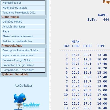
Ra
Humidité du sol

              
Historique de la pluie
Tendance Pluie depuis 2011
NAME: 
Climatologie
ELEV:   444
Données Métars
Activités Sismiques
                 
Radar
Alertes et Avertissements
             
Pollution et qualité de l air
    MEAN               
Photovoltaïque
DAY TEMP  HIGH   TIME  
-------------------------
Description Production Solaire
 1  16.1  20.1   13:40 
Impacts sur environement
 2  15.6  19.3   16:00 
Prévision Energie Solaire
 3  20.1  27.1   17:40 
Production Energie Solaire
 4  20.7  29.7   16:20 
Comparaison - Prévisibilité
 5  22.6  32.8   15:30 
@Météo_Danaklab
 6  24.3  35.0   17:40 
 7  25.5  33.7   15:00 
Accès Twitter
 8  23.4  33.9   13:40 
 9  20.7  28.3   15:00 
10  19.9  26.9   17:00 
11  19.9  25.3   14:30 
12  21.6  27.6   16:00 
13  21.5  28.2   16:40 