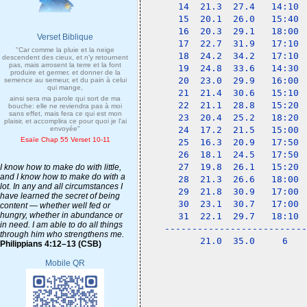
14  21.3  27.4   14:10 
15  20.1  26.0   15:40 
16  20.3  29.1   18:00 
Verset Biblique
17  22.7  31.9   17:10 
"Car comme la pluie et la neige
18  24.2  34.2   17:10 
descendent des cieux, et n'y retournent
pas, mais arrosent la terre et la font
19  24.8  33.6   14:30 
produire et germer, et donner de la
20  23.0  29.9   16:00 
semence au semeur, et du pain à celui
qui mange,
21  21.4  30.6   15:10 
ainsi sera ma parole qui sort de ma
22  21.1  28.8   15:20 
bouche: elle ne reviendra pas à moi
sans effet, mais fera ce qui est mon
23  20.4  25.2   18:20 
plaisir, et accomplira ce pour quoi je l'ai
envoyée"
24  17.2  21.5   15:00 
Esaïe Chap 55 Verset 10-11
25  16.3  20.9   17:50 
26  18.1  24.5   17:50 
27  19.8  26.1   15:20 
I know how to make do with little,
and I know how to make do with a
28  21.3  26.6   18:00 
lot. In any and all circumstances I
29  21.8  30.9   17:00 
have learned the secret of being
30  23.1  30.7   17:00 
content — whether well fed or
hungry, whether in abundance or
31  22.1  29.7   18:10 
in need. I am able to do all things
--------------------------
through him who strengthens me.
    21.0  35.0     6   
Philippians 4:12–13 (CSB)
Mobile QR