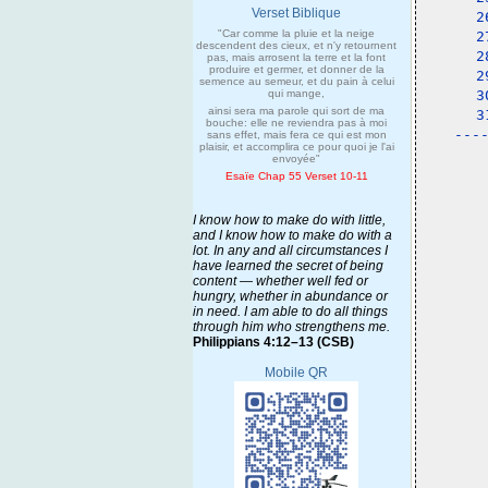
Verset Biblique
2
"Car comme la pluie et la neige
2
descendent des cieux, et n'y retournent
2
pas, mais arrosent la terre et la font
produire et germer, et donner de la
2
semence au semeur, et du pain à celui
qui mange,
3
ainsi sera ma parole qui sort de ma
3
bouche: elle ne reviendra pas à moi
---
sans effet, mais fera ce qui est mon
plaisir, et accomplira ce pour quoi je l'ai
 
envoyée"
Esaïe Chap 55 Verset 10-11
I know how to make do with little,
and I know how to make do with a
lot. In any and all circumstances I
have learned the secret of being
content — whether well fed or
hungry, whether in abundance or
in need. I am able to do all things
through him who strengthens me.
Philippians 4:12–13 (CSB)
Mobile QR