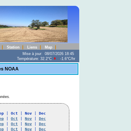
Station
Liens
Map
Mise à jour
:
08/07/2026 18:45
Température:
32.2°C
-1.6°C
/hr
ues NOAA
onnées.
ep
 | 
Oct
 | 
Nov
 | 
Dec
ep
 | 
Oct
 | 
Nov
 | 
Dec
ep
 | 
Oct
 | 
Nov
 | 
Dec
ep
 | 
Oct
 | 
Nov
 | 
Dec