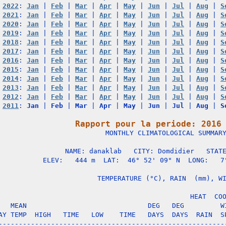
2022
: 
Jan
 | 
Feb
 | 
Mar
 | 
Apr
 | 
May
 | 
Jun
 | 
Jul
 | 
Aug
 | 
S
2021
: 
Jan
 | 
Feb
 | 
Mar
 | 
Apr
 | 
May
 | 
Jun
 | 
Jul
 | 
Aug
 | 
S
2020
: 
Jan
 | 
Feb
 | 
Mar
 | 
Apr
 | 
May
 | 
Jun
 | 
Jul
 | 
Aug
 | 
S
2019
: 
Jan
 | 
Feb
 | 
Mar
 | 
Apr
 | 
May
 | 
Jun
 | 
Jul
 | 
Aug
 | 
S
2018
: 
Jan
 | 
Feb
 | 
Mar
 | 
Apr
 | 
May
 | 
Jun
 | 
Jul
 | 
Aug
 | 
S
2017
: 
Jan
 | 
Feb
 | 
Mar
 | 
Apr
 | 
May
 | 
Jun
 | 
Jul
 | 
Aug
 | 
S
2016
: 
Jan
 | 
Feb
 | 
Mar
 | 
Apr
 | 
May
 | 
Jun
 | 
Jul
 | 
Aug
 | 
S
2015
: 
Jan
 | 
Feb
 | 
Mar
 | 
Apr
 | 
May
 | 
Jun
 | 
Jul
 | 
Aug
 | 
S
2014
: 
Jan
 | 
Feb
 | 
Mar
 | 
Apr
 | 
May
 | 
Jun
 | 
Jul
 | 
Aug
 | 
S
2013
: 
Jan
 | 
Feb
 | 
Mar
 | 
Apr
 | 
May
 | 
Jun
 | 
Jul
 | 
Aug
 | 
S
2012
: 
Jan
 | 
Feb
 | 
Mar
 | 
Apr
 | 
May
 | 
Jun
 | 
Jul
 | 
Aug
 | 
S
2011
: 
Jan
 | 
Feb
 | 
Mar
 | 
Apr
 | 
May
 | 
Jun
 | 
Jul
 | 
Aug
 | 
S
Rapport pour la periode: 2016

                   MONTHLY CLIMATOLOGICAL SUMMARY
NAME: danaklab   CITY: Domdidier   STATE
ELEV:   444 m  LAT:  46° 52' 09" N  LONG:   7°
                   TEMPERATURE (°C), RAIN  (mm), WI
                                      HEAT  COO
   MEAN                              DEG   DEG         WI
AY TEMP  HIGH   TIME   LOW    TIME   DAYS  DAYS  RAIN  SP
---------------------------------------------------------