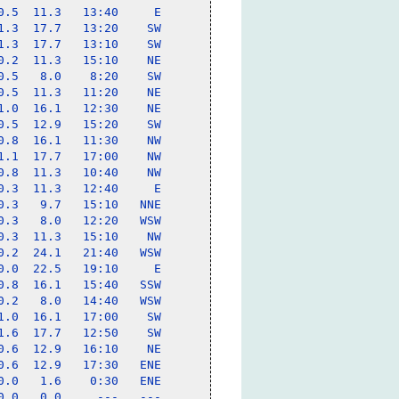
.5  11.3   13:40     E

.3  17.7   13:20    SW

.3  17.7   13:10    SW

.2  11.3   15:10    NE

.5   8.0    8:20    SW

.5  11.3   11:20    NE

.0  16.1   12:30    NE

.5  12.9   15:20    SW

.8  16.1   11:30    NW

.1  17.7   17:00    NW

.8  11.3   10:40    NW

.3  11.3   12:40     E

.3   9.7   15:10   NNE

.3   8.0   12:20   WSW

.3  11.3   15:10    NW

.2  24.1   21:40   WSW

.0  22.5   19:10     E

.8  16.1   15:40   SSW

.2   8.0   14:40   WSW

.0  16.1   17:00    SW

.6  17.7   12:50    SW

.6  12.9   16:10    NE

.6  12.9   17:30   ENE

.0   1.6    0:30   ENE

.0   0.0     ---   ---
