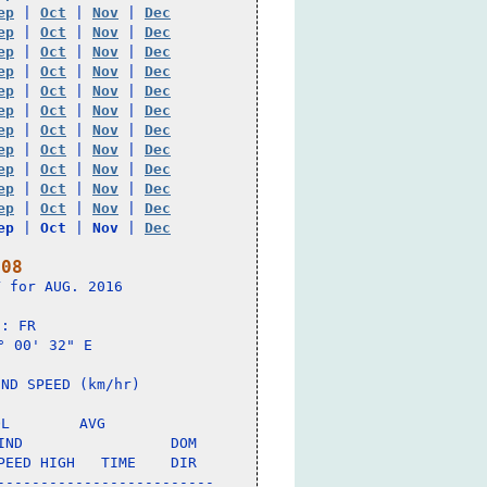
ep
 | 
Oct
 | 
Nov
 | 
Dec
ep
 | 
Oct
 | 
Nov
 | 
Dec
ep
 | 
Oct
 | 
Nov
 | 
Dec
ep
 | 
Oct
 | 
Nov
 | 
Dec
ep
 | 
Oct
 | 
Nov
 | 
Dec
ep
 | 
Oct
 | 
Nov
 | 
Dec
ep
 | 
Oct
 | 
Nov
 | 
Dec
ep
 | 
Oct
 | 
Nov
 | 
Dec
ep
 | 
Oct
 | 
Nov
 | 
Dec
ep
 | 
Oct
 | 
Nov
 | 
Dec
ep
 | 
Oct
 | 
Nov
 | 
Dec
ep
 | 
Oct
 | 
Nov
 | 
Dec
 08
 for AUG. 2016

: FR 

 00' 32" E

ND SPEED (km/hr)

L        AVG

ND                 DOM

EED HIGH   TIME    DIR

------------------------
