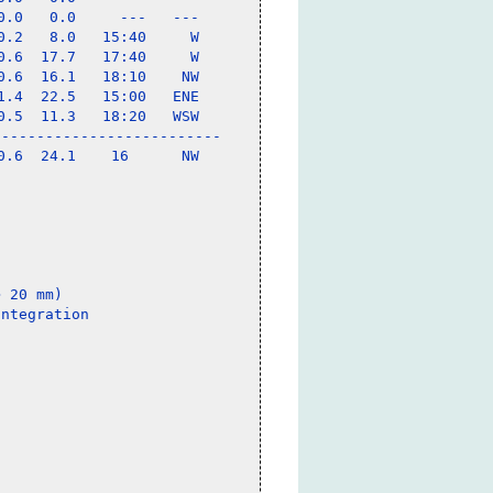
.0   0.0     ---   ---

.2   8.0   15:40     W

.6  17.7   17:40     W

.6  16.1   18:10    NW

.4  22.5   15:00   ENE

.5  11.3   18:20   WSW

-------------------------

.6  24.1    16      NW

 20 mm)
