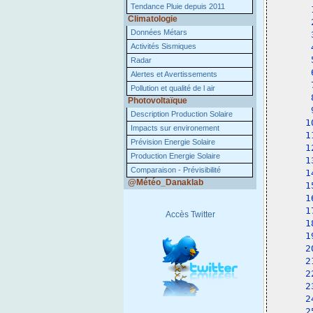
Tendance Pluie depuis 2011
 
Climatologie
 
Données Métars
 
Activités Sismiques
 
 
Radar
 
Alertes et Avertissements
 
Pollution et qualité de l air
 
Photovoltaïque
 
Description Production Solaire
1
Impacts sur environement
1
Prévision Energie Solaire
1
Production Energie Solaire
1
Comparaison - Prévisibilité
1
@Météo_Danaklab
1
1
1
Accès Twitter
1
1
2
2
2
2
2
2