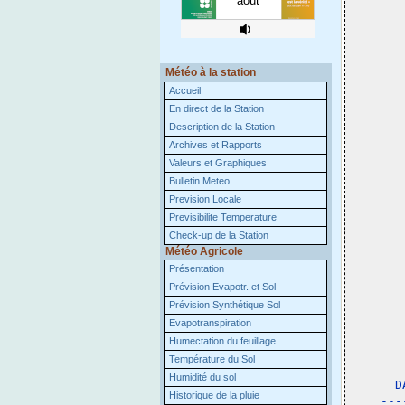
Météo à la station
Accueil
En direct de la Station
Description de la Station
Archives et Rapports
Valeurs et Graphiques
Bulletin Meteo
Prevision Locale
Previsibilite Temperature
Check-up de la Station
Météo Agricole
Présentation
Prévision Evapotr. et Sol
Prévision Synthétique Sol
Evapotranspiration
Humectation du feuillage
Température du Sol
 
Humidité du sol
D
Historique de la pluie
---