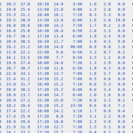
1  20.2  27.0   16:10  14.9    3:40   1.0   2.9   0.0   0
2  19.8  25.4   13:40  13.8    4:00   1.3   2.8   0.0   1
3  23.3  31.1   16:40  16.1    7:10   0.3   5.3   0.0   1
4  19.5  28.9   13:50  13.0    6:40   1.6   2.8  19.8   0
5  16.8  20.6   18:40  14.2    7:50   1.7   0.2   2.8   0
6  18.0  25.6   16:30  10.4    6:50   2.6   2.3   0.0   0
7  19.7  28.1   17:10  11.4    6:40   1.9   3.4   0.0   1
8  20.9  30.5   16:10  11.7    7:00   1.9   4.5   0.0   0
9  18.2  21.2   10:50  14.0   00:00   0.9   0.8   1.8   0
0  15.8  22.1   15:40   9.6    6:50   3.2   0.7   0.2   1
1  16.1  23.5   16:00   7.7    6:50   3.5   1.2   0.0   0
2  19.9  27.4   18:00  14.6    7:30   1.3   2.9   0.0   0
3  20.7  30.7   17:40  11.6    6:50   1.9   4.3   0.0   0
4  22.9  33.1   17:30  13.7    7:00   1.0   5.7   0.0   0
5  22.4  31.1   14:50  15.2    7:00   0.5   4.6   0.0   0
6  23.0  31.7   16:40  15.2    7:10   0.6   5.3   0.0   0
7  20.9  30.2   17:20  15.2    6:40   0.6   3.3   6.6   0
8  18.9  23.7   14:40  14.7    6:40   1.0   1.6   6.0   0
9  20.9  27.2   15:30  15.0    7:30   0.6   3.2   0.2   0
0  18.2  20.4   16:20  15.2   23:30   0.6   0.5   7.2   1
1  17.4  22.1   18:00  14.2    3:10   1.7   0.9   0.4   1
2  17.4  25.9   17:20   8.8    7:20   3.1   2.2   0.0   0
3  19.9  29.6   17:20  10.8    7:00   2.3   3.9   0.0   0
4  21.9  31.9   17:10  12.7    7:30   1.5   5.1   0.0   0
5  24.1  33.5   17:20  15.7    7:20   0.4   6.2   0.0   0