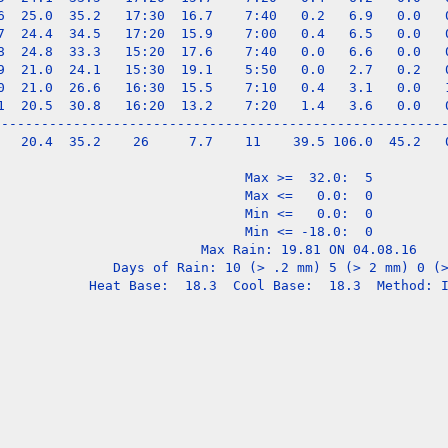
6  25.0  35.2   17:30  16.7    7:40   0.2   6.9   0.0   0
7  24.4  34.5   17:20  15.9    7:00   0.4   6.5   0.0   0
8  24.8  33.3   15:20  17.6    7:40   0.0   6.6   0.0   0
9  21.0  24.1   15:30  19.1    5:50   0.0   2.7   0.2   0
0  21.0  26.6   16:30  15.5    7:10   0.4   3.1   0.0   1
1  20.5  30.8   16:20  13.2    7:20   1.4   3.6   0.0   0
---------------------------------------------------------
   20.4  35.2    26     7.7    11    39.5 106.0  45.2   0
Max >=  32.0:  5

Max <=   0.0:  0

Min <=   0.0:  0

Min <= -18.0:  0

Max Rain: 19.81 ON 04.08.16

Days of Rain: 10 (> .2 mm) 5 (> 2 mm) 0 (>