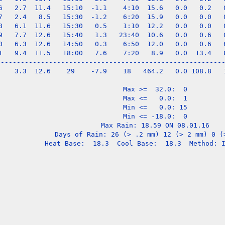
6   2.7  11.4   15:10  -1.1    4:10  15.6   0.0   0.2   0
7   2.4   8.5   15:30  -1.2    6:20  15.9   0.0   0.0   0
8   6.1  11.6   15:30   0.5    1:10  12.2   0.0   0.0   0
9   7.7  12.6   15:40   1.3   23:40  10.6   0.0   0.6   0
0   6.3  12.6   14:50   0.3    6:50  12.0   0.0   0.6   6
1   9.4  11.5   18:00   7.6    7:20   8.9   0.0  13.4   8
---------------------------------------------------------
    3.3  12.6    29    -7.9    18   464.2   0.0 108.8   1
Max >=  32.0:  0

Max <=   0.0:  1

Min <=   0.0: 15

Min <= -18.0:  0

Max Rain: 18.59 ON 08.01.16

Days of Rain: 26 (> .2 mm) 12 (> 2 mm) 0 (>