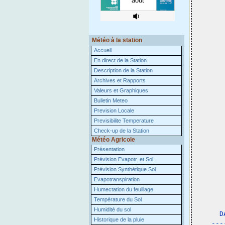
Météo à la station
Accueil
En direct de la Station
Description de la Station
Archives et Rapports
Valeurs et Graphiques
Bulletin Meteo
Prevision Locale
Previsibilite Temperature
Check-up de la Station
Météo Agricole
Présentation
Prévision Evapotr. et Sol
Prévision Synthétique Sol
Evapotranspiration
Humectation du feuillage
Température du Sol
 
Humidité du sol
D
Historique de la pluie
---