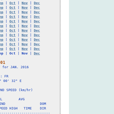
ep
 | 
Oct
 | 
Nov
 | 
Dec
ep
 | 
Oct
 | 
Nov
 | 
Dec
ep
 | 
Oct
 | 
Nov
 | 
Dec
ep
 | 
Oct
 | 
Nov
 | 
Dec
ep
 | 
Oct
 | 
Nov
 | 
Dec
ep
 | 
Oct
 | 
Nov
 | 
Dec
ep
 | 
Oct
 | 
Nov
 | 
Dec
ep
 | 
Oct
 | 
Nov
 | 
Dec
ep
 | 
Oct
 | 
Nov
 | 
Dec
ep
 | 
Oct
 | 
Nov
 | 
Dec
ep
 | 
Oct
 | 
Nov
 | 
Dec
ep
 | 
Oct
 | 
Nov
 | 
Dec
 01
 for JAN. 2016

: FR 

 00' 32" E

ND SPEED (km/hr)

L        AVG

ND                 DOM

EED HIGH   TIME    DIR

------------------------
