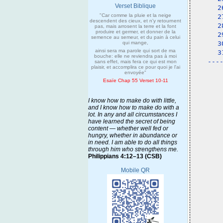
Verset Biblique
2
"Car comme la pluie et la neige
2
descendent des cieux, et n'y retournent
2
pas, mais arrosent la terre et la font
produire et germer, et donner de la
2
semence au semeur, et du pain à celui
qui mange,
3
ainsi sera ma parole qui sort de ma
3
bouche: elle ne reviendra pas à moi
---
sans effet, mais fera ce qui est mon
plaisir, et accomplira ce pour quoi je l'ai
 
envoyée"
Esaïe Chap 55 Verset 10-11
I know how to make do with little,
and I know how to make do with a
lot. In any and all circumstances I
have learned the secret of being
content — whether well fed or
hungry, whether in abundance or
in need. I am able to do all things
through him who strengthens me.
Philippians 4:12–13 (CSB)
Mobile QR