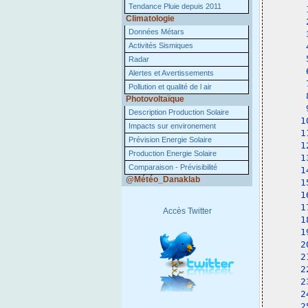
Tendance Pluie depuis 2011
 
Climatologie
 
Données Métars
 
Activités Sismiques
 
 
Radar
 
Alertes et Avertissements
 
Pollution et qualité de l air
 
Photovoltaïque
 
Description Production Solaire
1
Impacts sur environement
1
Prévision Energie Solaire
1
Production Energie Solaire
1
Comparaison - Prévisibilité
1
@Météo_Danaklab
1
1
1
Accès Twitter
1
1
2
2
2
2
2
2