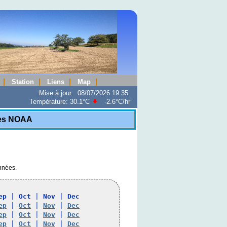
Station
Liens
Map
Mise à jour
:
08/07/2026 19:35
Température:
30.1°C
-2.6°C
/hr
ues NOAA
onnées.
ep
 | 
Oct
 | 
Nov
 | 
Dec
ep
 | 
Oct
 | 
Nov
 | 
Dec
ep
 | 
Oct
 | 
Nov
 | 
Dec
ep
 | 
Oct
 | 
Nov
 | 
Dec