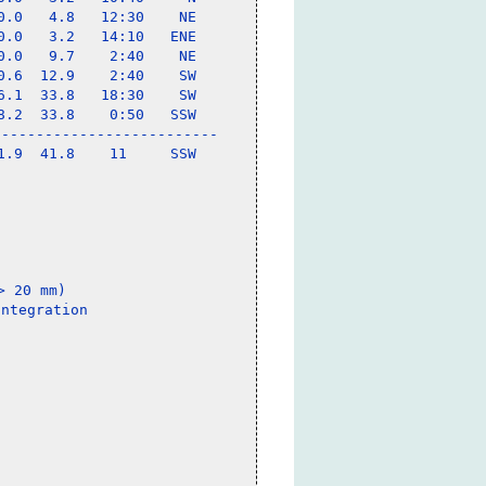
.0   4.8   12:30    NE

.0   3.2   14:10   ENE

.0   9.7    2:40    NE

.6  12.9    2:40    SW

.1  33.8   18:30    SW

.2  33.8    0:50   SSW

-------------------------

.9  41.8    11     SSW

 20 mm)
