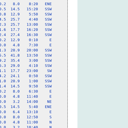
.2   8.0    8:20   ENE

.5  14.5   15:20   SSW

.8  12.9    5:50   SSW

.5  25.7    4:40   SSW

.3  25.7   13:00   SSW

.6  17.7   16:20   SSW

.4  27.4   16:30   SSW

.2  12.9    0:10     E

.0   4.8    7:30     E

.3  20.9   20:00   SSW

.5  41.8   13:50   SSW

.2  35.4    3:00   SSW

.3  29.0    4:10   SSW

.1  17.7   23:00    SW

.2  24.1    0:50   SSW

.0  20.9    1:00   SSW

.4  14.5    9:50   SSW

.2   8.0    6:30     E

.0   4.8   11:40     E

.0   3.2   14:00    NE

.5  14.5    5:40   ENE

.0   6.4   13:10     E

.0   8.0   12:50     S

.0   4.8   11:00     N

.0   3.2   10:40     N
