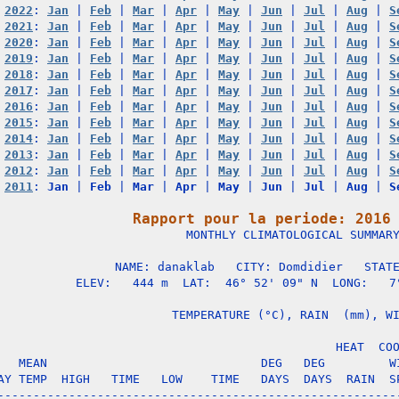
2022
: 
Jan
 | 
Feb
 | 
Mar
 | 
Apr
 | 
May
 | 
Jun
 | 
Jul
 | 
Aug
 | 
S
2021
: 
Jan
 | 
Feb
 | 
Mar
 | 
Apr
 | 
May
 | 
Jun
 | 
Jul
 | 
Aug
 | 
S
2020
: 
Jan
 | 
Feb
 | 
Mar
 | 
Apr
 | 
May
 | 
Jun
 | 
Jul
 | 
Aug
 | 
S
2019
: 
Jan
 | 
Feb
 | 
Mar
 | 
Apr
 | 
May
 | 
Jun
 | 
Jul
 | 
Aug
 | 
S
2018
: 
Jan
 | 
Feb
 | 
Mar
 | 
Apr
 | 
May
 | 
Jun
 | 
Jul
 | 
Aug
 | 
S
2017
: 
Jan
 | 
Feb
 | 
Mar
 | 
Apr
 | 
May
 | 
Jun
 | 
Jul
 | 
Aug
 | 
S
2016
: 
Jan
 | 
Feb
 | 
Mar
 | 
Apr
 | 
May
 | 
Jun
 | 
Jul
 | 
Aug
 | 
S
2015
: 
Jan
 | 
Feb
 | 
Mar
 | 
Apr
 | 
May
 | 
Jun
 | 
Jul
 | 
Aug
 | 
S
2014
: 
Jan
 | 
Feb
 | 
Mar
 | 
Apr
 | 
May
 | 
Jun
 | 
Jul
 | 
Aug
 | 
S
2013
: 
Jan
 | 
Feb
 | 
Mar
 | 
Apr
 | 
May
 | 
Jun
 | 
Jul
 | 
Aug
 | 
S
2012
: 
Jan
 | 
Feb
 | 
Mar
 | 
Apr
 | 
May
 | 
Jun
 | 
Jul
 | 
Aug
 | 
S
2011
: 
Jan
 | 
Feb
 | 
Mar
 | 
Apr
 | 
May
 | 
Jun
 | 
Jul
 | 
Aug
 | 
S
Rapport pour la periode: 2016

                   MONTHLY CLIMATOLOGICAL SUMMARY
NAME: danaklab   CITY: Domdidier   STATE
ELEV:   444 m  LAT:  46° 52' 09" N  LONG:   7°
                   TEMPERATURE (°C), RAIN  (mm), WI
                                      HEAT  COO
   MEAN                              DEG   DEG         WI
AY TEMP  HIGH   TIME   LOW    TIME   DAYS  DAYS  RAIN  SP
---------------------------------------------------------