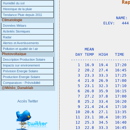
Ra
Humidité du sol

              
Historique de la pluie
Tendance Pluie depuis 2011
NAME: 
Climatologie
ELEV:   444
Données Métars
Activités Sismiques
                 
Radar
Alertes et Avertissements
             
Pollution et qualité de l air
    MEAN               
Photovoltaïque
DAY TEMP  HIGH   TIME  
-------------------------
Description Production Solaire
 1  16.9  19.4   17:20 
Impacts sur environement
 2  20.2  27.4   16:45 
Prévision Energie Solaire
 3  23.3  33.3   17:25 
Production Energie Solaire
 4  21.0  26.9   17:00 
Comparaison - Prévisibilité
 5  23.1  32.3   17:10 
@Météo_Danaklab
 6  26.0  35.9   16:15 
 7  27.2  37.8   17:00 
Accès Twitter
 8  25.2  33.4   16:20 
 9  21.4  24.4   17:10 
10  20.6  27.1   13:35 
11  23.1  30.4   10:35 
12  25.3  34.5   16:40 
13  22.8  33.3   16:45 