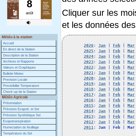
Cliquer sur les moi
et les données des
Météo à la station
Accueil
2026
: 
Jan
 | 
Feb
 | 
Mar
En direct de la Station
2025
: 
Jan
 | 
Feb
 | 
Mar
Description de la Station
2024
: 
Jan
 | 
Feb
 | 
Mar
Archives et Rapports
2023
: 
Jan
 | 
Feb
 | 
Mar
2022
: 
Jan
 | 
Feb
 | 
Mar
Valeurs et Graphiques
2021
: 
Jan
 | 
Feb
 | 
Mar
Bulletin Meteo
2020
: 
Jan
 | 
Feb
 | 
Mar
Prevision Locale
2019
: 
Jan
 | 
Feb
 | 
Mar
Previsibilite Temperature
2018
: 
Jan
 | 
Feb
 | 
Mar
Check-up de la Station
2017
: 
Jan
 | 
Feb
 | 
Mar
Météo Agricole
2016
: 
Jan
 | 
Feb
 | 
Mar
Présentation
2015
: 
Jan
 | 
Feb
 | 
Mar
Prévision Evapotr. et Sol
2014
: 
Jan
 | 
Feb
 | 
Mar
Prévision Synthétique Sol
2013
: 
Jan
 | 
Feb
 | 
Mar
Evapotranspiration
2012
: 
Jan
 | 
Feb
 | 
Mar
2011
: 
Jan
 | 
Feb
 | 
Mar
Humectation du feuillage
Température du Sol