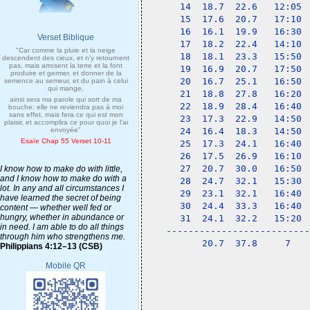
14  18.7  22.6   12:05 
15  17.6  20.7   17:10 
16  16.1  19.9   16:30 
Verset Biblique
17  18.2  22.4   14:10 
"Car comme la pluie et la neige
18  18.1  23.3   15:50 
descendent des cieux, et n'y retournent
pas, mais arrosent la terre et la font
19  16.9  20.7   17:50 
produire et germer, et donner de la
20  16.7  25.1   16:50 
semence au semeur, et du pain à celui
qui mange,
21  18.8  27.8   16:20 
ainsi sera ma parole qui sort de ma
22  18.9  28.4   16:40 
bouche: elle ne reviendra pas à moi
sans effet, mais fera ce qui est mon
23  17.3  22.9   14:50 
plaisir, et accomplira ce pour quoi je l'ai
envoyée"
24  16.4  18.3   14:50 
Esaïe Chap 55 Verset 10-11
25  17.3  24.1   16:40 
26  17.5  26.9   16:10 
27  20.7  30.0   16:50 
I know how to make do with little,
and I know how to make do with a
28  24.7  32.1   15:30 
lot. In any and all circumstances I
29  23.1  32.1   16:40 
have learned the secret of being
30  24.4  33.3   16:40 
content — whether well fed or
hungry, whether in abundance or
31  24.1  32.2   15:20 
in need. I am able to do all things
--------------------------
through him who strengthens me.
    20.7  37.8     7   
Philippians 4:12–13 (CSB)
Mobile QR