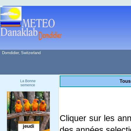
Domdidier, Switzerland
Tous
La Bonne
semence
Cliquer sur les an
des années select