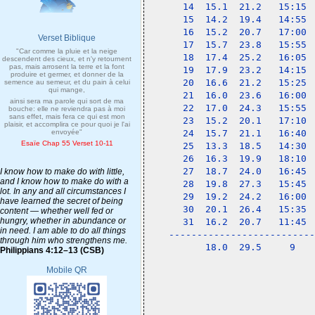
14  15.1  21.2   15:15 
15  14.2  19.4   14:55 
16  15.2  20.7   17:00 
Verset Biblique
17  15.7  23.8   15:55 
"Car comme la pluie et la neige
18  17.4  25.2   16:05 
descendent des cieux, et n'y retournent
pas, mais arrosent la terre et la font
19  17.9  23.2   14:15 
produire et germer, et donner de la
20  16.6  21.2   15:25 
semence au semeur, et du pain à celui
qui mange,
21  16.0  23.6   16:00 
ainsi sera ma parole qui sort de ma
22  17.0  24.3   15:55 
bouche: elle ne reviendra pas à moi
sans effet, mais fera ce qui est mon
23  15.2  20.1   17:10 
plaisir, et accomplira ce pour quoi je l'ai
envoyée"
24  15.7  21.1   16:40 
Esaïe Chap 55 Verset 10-11
25  13.3  18.5   14:30 
26  16.3  19.9   18:10 
27  18.7  24.0   16:45 
I know how to make do with little,
and I know how to make do with a
28  19.8  27.3   15:45 
lot. In any and all circumstances I
29  19.2  24.2   16:00 
have learned the secret of being
30  20.1  26.4   15:35 
content — whether well fed or
hungry, whether in abundance or
31  16.2  20.7   11:45 
in need. I am able to do all things
--------------------------
through him who strengthens me.
    18.0  29.5     9   
Philippians 4:12–13 (CSB)
Mobile QR