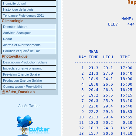
Ra
Humidité du sol

              
Historique de la pluie
Tendance Pluie depuis 2011
NAME: 
Climatologie
ELEV:   444
Données Métars
Activités Sismiques
                 
Radar
Alertes et Avertissements
             
Pollution et qualité de l air
    MEAN               
Photovoltaïque
DAY TEMP  HIGH   TIME  
-------------------------
Description Production Solaire
 1  21.3  29.1   17:00 
Impacts sur environement
 2  21.3  27.0   16:40 
Prévision Energie Solaire
 3  18.9  24.1   18:00 
Production Energie Solaire
 4  18.8  26.6   15:00 
Comparaison - Prévisibilité
 5  20.4  26.3   16:25 
@Météo_Danaklab
 6  19.2  25.5   15:15 
 7  20.3  25.9   13:10 
Accès Twitter
 8  22.0  29.4   16:40 
 9  22.2  29.5   16:35 
10  22.3  29.4   15:55 
11  18.3  20.2    0:10 
12  18.3  24.3   16:35 
13  15.7  20.6   14:10 