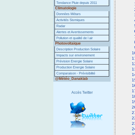
Tendance Pluie depuis 2011
 
Climatologie
 
Données Métars
 
Activités Sismiques
 
 
Radar
 
Alertes et Avertissements
 
Pollution et qualité de l air
 
Photovoltaïque
 
Description Production Solaire
1
Impacts sur environement
1
Prévision Energie Solaire
1
Production Energie Solaire
1
Comparaison - Prévisibilité
1
@Météo_Danaklab
1
1
1
Accès Twitter
1
1
2
2
2
2
2
2