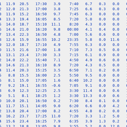
1  11.9  20.5   17:30   3.9    7:40   6.7   0.3   0.0   0
2  12.0  21.3   17:00   3.8    7:25   6.6   0.3   0.0   0
3  11.9  15.2   16:50   9.7    7:45   6.3   0.0   0.0   0
4  13.3  19.4   16:05   8.5    7:20   5.0   0.0   0.0   1
5  14.0  18.7   15:10  11.1    8:20   4.3   0.0   0.0   1
6  14.6  21.0   16:20   9.8   00:00   4.1   0.4   0.0   0
7  13.4  22.3   16:50   4.8    7:00   5.6   0.6   0.0   0
8  12.6  15.9   16:55  10.2   23:35   5.8   0.0  11.6   3
9  12.0  18.7   17:10   4.9    7:55   6.3   0.0   0.0   0
0  11.5  21.6   17:00   1.8    7:10   7.3   0.5   0.0   0
1  13.1  23.4   17:30   3.3    7:15   6.1   0.9   0.0   0
2  14.0  22.2   15:40   7.1    4:50   4.9   0.6   0.0   0
3  14.6  21.3   16:10   8.9    7:20   4.3   0.5   0.0   1
4  11.4  20.3   15:25   3.5    6:50   7.1   0.2   0.0   1
5   8.8  15.5   16:00   2.5    5:50   9.5   0.0   0.0   1
6   8.1  15.0   17:05   1.6    6:40  10.2   0.0   0.0   3
7   9.2  19.1   16:55  -0.6    7:05   9.1   0.0   0.0   0
8   6.9  12.3   12:25   2.5    3:30  11.4   0.0   0.6   1
9   5.1   8.1   18:25   1.2    3:30  13.3   0.0   0.6   1
0  10.0  20.1   16:50   0.2    7:30   8.4   0.1   0.0   0
1  11.7  15.1   14:05   9.0    6:20   6.6   0.0   4.2   0
2  13.8  20.4   17:00   8.2    4:55   4.8   0.2   0.0   0
3  16.2  23.7   17:25  11.0    7:20   3.3   1.2   5.0   1
4  15.6  23.4   16:25   7.9    6:35   3.9   1.3   0.2   0
5  13.2  18.8   13:05   9.8    3:55   5.2   0.0  12.0   0