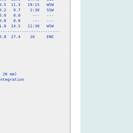
.5  11.3   19:15   WSW

.2   9.7    2:30   SSW

.0   0.0     ---   ---

.0   0.0     ---   ---

.0  14.5   11:30   WSW

-------------------------

.8  27.4    16     ENE

 20 mm)
