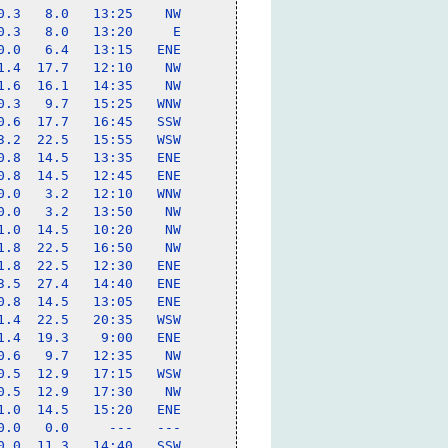
.3   8.0   13:25    NW

.3   8.0   13:20     E

.0   6.4   13:15   ENE

.4  17.7   12:10    NW

.6  16.1   14:35    NW

.3   9.7   15:25   WNW

.6  17.7   16:45   SSW

.2  22.5   15:55   WSW

.8  14.5   13:35   ENE

.8  14.5   12:45   ENE

.0   3.2   12:10   WNW

.0   3.2   13:50    NW

.0  14.5   10:20    NW

.8  22.5   16:50    NW

.8  22.5   12:30   ENE

.5  27.4   14:40   ENE

.8  14.5   13:05   ENE

.4  22.5   20:35   WSW

.4  19.3    9:00   ENE

.6   9.7   12:35    NW

.5  12.9   17:15   WSW

.5  12.9   17:30    NW

.0  14.5   15:20   ENE

.0   0.0     ---   ---

.0  11.3   14:40   SSW
