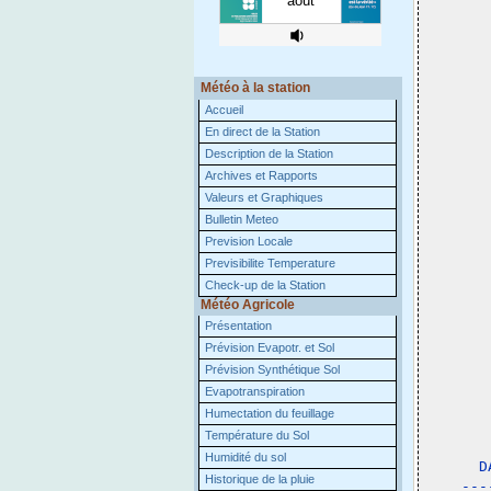
Météo à la station
Accueil
En direct de la Station
Description de la Station
Archives et Rapports
Valeurs et Graphiques
Bulletin Meteo
Prevision Locale
Previsibilite Temperature
Check-up de la Station
Météo Agricole
Présentation
Prévision Evapotr. et Sol
Prévision Synthétique Sol
Evapotranspiration
Humectation du feuillage
Température du Sol
 
Humidité du sol
D
Historique de la pluie
---