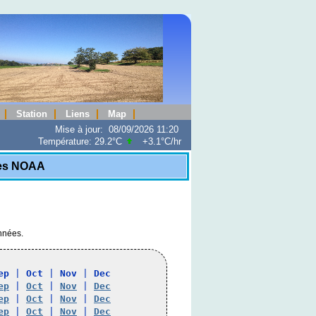
Station
Liens
Map
Mise à jour
:
08/09/2026 11:20
Température:
29.2°C
+3.1°C
/hr
ues NOAA
onnées.
ep
 | 
Oct
 | 
Nov
 | 
Dec
ep
 | 
Oct
 | 
Nov
 | 
Dec
ep
 | 
Oct
 | 
Nov
 | 
Dec
ep
 | 
Oct
 | 
Nov
 | 
Dec