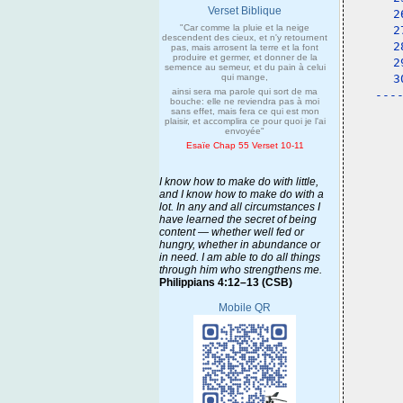
Verset Biblique
2
"Car comme la pluie et la neige
2
descendent des cieux, et n'y retournent
2
pas, mais arrosent la terre et la font
produire et germer, et donner de la
2
semence au semeur, et du pain à celui
qui mange,
3
ainsi sera ma parole qui sort de ma
---
bouche: elle ne reviendra pas à moi
 
sans effet, mais fera ce qui est mon
plaisir, et accomplira ce pour quoi je l'ai
envoyée"
Esaïe Chap 55 Verset 10-11
I know how to make do with little,
and I know how to make do with a
lot. In any and all circumstances I
have learned the secret of being
content — whether well fed or
hungry, whether in abundance or
in need. I am able to do all things
through him who strengthens me.
Philippians 4:12–13 (CSB)
Mobile QR