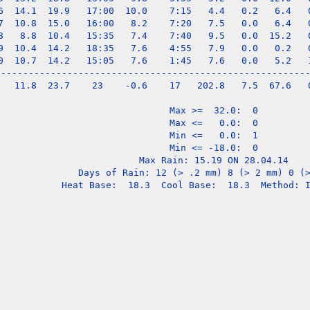
6  14.1  19.9   17:00  10.0    7:15   4.4   0.2   6.4   0
7  10.8  15.0   16:00   8.2    7:20   7.5   0.0   6.4   0
8   8.8  10.4   15:35   7.4    7:40   9.5   0.0  15.2   0
9  10.4  14.2   18:35   7.6    4:55   7.9   0.0   0.2   0
0  10.7  14.2   15:05   7.6    1:45   7.6   0.0   5.2   1
---------------------------------------------------------
   11.8  23.7    23    -0.6    17   202.8   7.5  67.6   0
Max >=  32.0:  0

Max <=   0.0:  0

Min <=   0.0:  1

Min <= -18.0:  0

Max Rain: 15.19 ON 28.04.14

Days of Rain: 12 (> .2 mm) 8 (> 2 mm) 0 (>