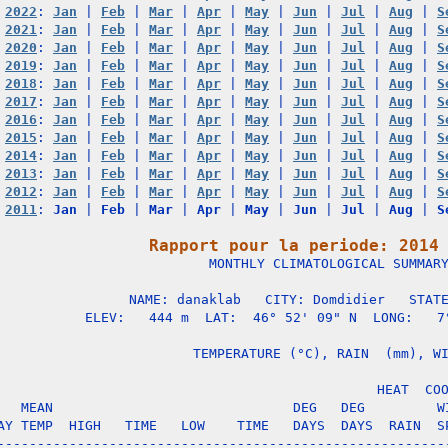
2022
: 
Jan
 | 
Feb
 | 
Mar
 | 
Apr
 | 
May
 | 
Jun
 | 
Jul
 | 
Aug
 | 
S
2021
: 
Jan
 | 
Feb
 | 
Mar
 | 
Apr
 | 
May
 | 
Jun
 | 
Jul
 | 
Aug
 | 
S
2020
: 
Jan
 | 
Feb
 | 
Mar
 | 
Apr
 | 
May
 | 
Jun
 | 
Jul
 | 
Aug
 | 
S
2019
: 
Jan
 | 
Feb
 | 
Mar
 | 
Apr
 | 
May
 | 
Jun
 | 
Jul
 | 
Aug
 | 
S
2018
: 
Jan
 | 
Feb
 | 
Mar
 | 
Apr
 | 
May
 | 
Jun
 | 
Jul
 | 
Aug
 | 
S
2017
: 
Jan
 | 
Feb
 | 
Mar
 | 
Apr
 | 
May
 | 
Jun
 | 
Jul
 | 
Aug
 | 
S
2016
: 
Jan
 | 
Feb
 | 
Mar
 | 
Apr
 | 
May
 | 
Jun
 | 
Jul
 | 
Aug
 | 
S
2015
: 
Jan
 | 
Feb
 | 
Mar
 | 
Apr
 | 
May
 | 
Jun
 | 
Jul
 | 
Aug
 | 
S
2014
: 
Jan
 | 
Feb
 | 
Mar
 | 
Apr
 | 
May
 | 
Jun
 | 
Jul
 | 
Aug
 | 
S
2013
: 
Jan
 | 
Feb
 | 
Mar
 | 
Apr
 | 
May
 | 
Jun
 | 
Jul
 | 
Aug
 | 
S
2012
: 
Jan
 | 
Feb
 | 
Mar
 | 
Apr
 | 
May
 | 
Jun
 | 
Jul
 | 
Aug
 | 
S
2011
: 
Jan
 | 
Feb
 | 
Mar
 | 
Apr
 | 
May
 | 
Jun
 | 
Jul
 | 
Aug
 | 
S
Rapport pour la periode: 2014

                   MONTHLY CLIMATOLOGICAL SUMMARY
NAME: danaklab   CITY: Domdidier   STATE
ELEV:   444 m  LAT:  46° 52' 09" N  LONG:   7°
                   TEMPERATURE (°C), RAIN  (mm), WI
                                      HEAT  COO
   MEAN                              DEG   DEG         WI
AY TEMP  HIGH   TIME   LOW    TIME   DAYS  DAYS  RAIN  SP
---------------------------------------------------------