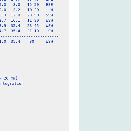
.0   8.0   15:50   ESE

.0   3.2   10:20     W

.3  12.9   23:50   SSW

.7  16.1   11:30   WSW

.9  35.4   23:45   WSW

.7  35.4   21:10    SW

-------------------------

.0  35.4    30     WSW

 20 mm)
