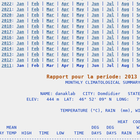
2022
: 
Jan
 | 
Feb
 | 
Mar
 | 
Apr
 | 
May
 | 
Jun
 | 
Jul
 | 
Aug
 | 
S
2021
: 
Jan
 | 
Feb
 | 
Mar
 | 
Apr
 | 
May
 | 
Jun
 | 
Jul
 | 
Aug
 | 
S
2020
: 
Jan
 | 
Feb
 | 
Mar
 | 
Apr
 | 
May
 | 
Jun
 | 
Jul
 | 
Aug
 | 
S
2019
: 
Jan
 | 
Feb
 | 
Mar
 | 
Apr
 | 
May
 | 
Jun
 | 
Jul
 | 
Aug
 | 
S
2018
: 
Jan
 | 
Feb
 | 
Mar
 | 
Apr
 | 
May
 | 
Jun
 | 
Jul
 | 
Aug
 | 
S
2017
: 
Jan
 | 
Feb
 | 
Mar
 | 
Apr
 | 
May
 | 
Jun
 | 
Jul
 | 
Aug
 | 
S
2016
: 
Jan
 | 
Feb
 | 
Mar
 | 
Apr
 | 
May
 | 
Jun
 | 
Jul
 | 
Aug
 | 
S
2015
: 
Jan
 | 
Feb
 | 
Mar
 | 
Apr
 | 
May
 | 
Jun
 | 
Jul
 | 
Aug
 | 
S
2014
: 
Jan
 | 
Feb
 | 
Mar
 | 
Apr
 | 
May
 | 
Jun
 | 
Jul
 | 
Aug
 | 
S
2013
: 
Jan
 | 
Feb
 | 
Mar
 | 
Apr
 | 
May
 | 
Jun
 | 
Jul
 | 
Aug
 | 
S
2012
: 
Jan
 | 
Feb
 | 
Mar
 | 
Apr
 | 
May
 | 
Jun
 | 
Jul
 | 
Aug
 | 
S
2011
: 
Jan
 | 
Feb
 | 
Mar
 | 
Apr
 | 
May
 | 
Jun
 | 
Jul
 | 
Aug
 | 
S
Rapport pour la periode: 2013

                   MONTHLY CLIMATOLOGICAL SUMMARY
NAME: danaklab   CITY: Domdidier   STATE
ELEV:   444 m  LAT:  46° 52' 09" N  LONG:   7°
                   TEMPERATURE (°C), RAIN  (mm), WI
                                      HEAT  COO
   MEAN                              DEG   DEG         WI
AY TEMP  HIGH   TIME   LOW    TIME   DAYS  DAYS  RAIN  SP
---------------------------------------------------------