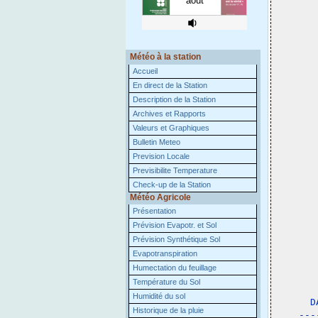
Météo à la station
Accueil
En direct de la Station
Description de la Station
Archives et Rapports
Valeurs et Graphiques
Bulletin Meteo
Prevision Locale
Previsibilite Temperature
Check-up de la Station
Météo Agricole
Présentation
Prévision Evapotr. et Sol
Prévision Synthétique Sol
Evapotranspiration
Humectation du feuillage
Température du Sol
 
Humidité du sol
D
Historique de la pluie
---