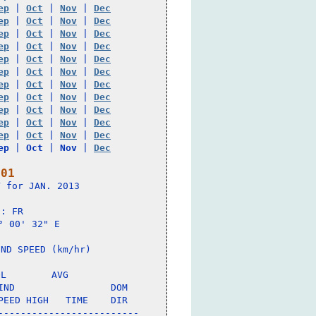
ep
 | 
Oct
 | 
Nov
 | 
Dec
ep
 | 
Oct
 | 
Nov
 | 
Dec
ep
 | 
Oct
 | 
Nov
 | 
Dec
ep
 | 
Oct
 | 
Nov
 | 
Dec
ep
 | 
Oct
 | 
Nov
 | 
Dec
ep
 | 
Oct
 | 
Nov
 | 
Dec
ep
 | 
Oct
 | 
Nov
 | 
Dec
ep
 | 
Oct
 | 
Nov
 | 
Dec
ep
 | 
Oct
 | 
Nov
 | 
Dec
ep
 | 
Oct
 | 
Nov
 | 
Dec
ep
 | 
Oct
 | 
Nov
 | 
Dec
ep
 | 
Oct
 | 
Nov
 | 
Dec
 01
 for JAN. 2013

: FR 

 00' 32" E

ND SPEED (km/hr)

L        AVG

ND                 DOM

EED HIGH   TIME    DIR

------------------------
