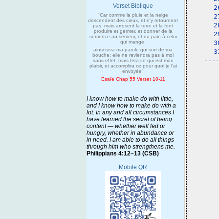
Verset Biblique
2
"Car comme la pluie et la neige
2
descendent des cieux, et n'y retournent
2
pas, mais arrosent la terre et la font
produire et germer, et donner de la
2
semence au semeur, et du pain à celui
qui mange,
3
ainsi sera ma parole qui sort de ma
3
bouche: elle ne reviendra pas à moi
---
sans effet, mais fera ce qui est mon
plaisir, et accomplira ce pour quoi je l'ai
 
envoyée"
Esaïe Chap 55 Verset 10-11
I know how to make do with little,
and I know how to make do with a
lot. In any and all circumstances I
have learned the secret of being
content — whether well fed or
hungry, whether in abundance or
in need. I am able to do all things
through him who strengthens me.
Philippians 4:12–13 (CSB)
Mobile QR