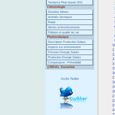
Tendance Pluie depuis 2011
 
Climatologie
 
Données Métars
 
Activités Sismiques
 
 
Radar
 
Alertes et Avertissements
 
Pollution et qualité de l air
 
Photovoltaïque
 
Description Production Solaire
1
Impacts sur environement
1
Prévision Energie Solaire
1
Production Energie Solaire
1
Comparaison - Prévisibilité
1
@Météo_Danaklab
1
1
1
Accès Twitter
1
1
2
2
2
2
2
2