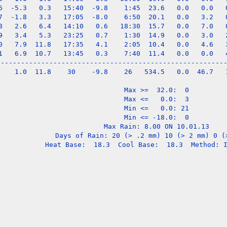
6  -5.3   0.3   15:40  -9.8    1:45  23.6   0.0   0.0   0
7  -1.8   3.3   17:05  -8.0    6:50  20.1   0.0   3.2   0
8   2.6   6.4   14:10   0.6   18:30  15.7   0.0   7.0   0
9   3.4   5.3   23:25   0.7    1:30  14.9   0.0   3.0   2
0   7.9  11.8   17:35   4.1    2:05  10.4   0.0   4.6   3
1   6.9  10.7   13:45   0.3    7:40  11.4   0.0   0.0   4
---------------------------------------------------------
    1.0  11.8    30    -9.8    26   534.5   0.0  46.7   1
Max >=  32.0:  0

Max <=   0.0:  3

Min <=   0.0: 21

Min <= -18.0:  0

Max Rain: 8.00 ON 10.01.13

Days of Rain: 20 (> .2 mm) 10 (> 2 mm) 0 (>