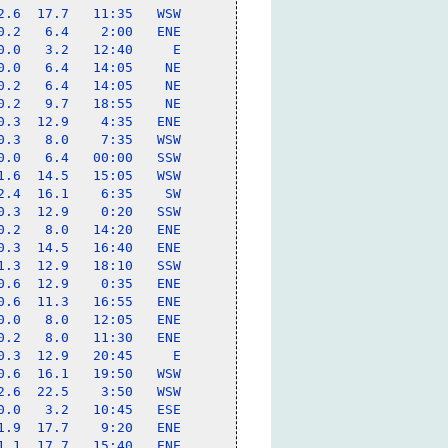
.6  17.7   11:35   WSW

.2   6.4    2:00   ENE

.0   3.2   12:40     E

.0   6.4   14:05    NE

.2   6.4   14:05    NE

.2   9.7   18:55    NE

.3  12.9    4:35   ENE

.3   8.0    7:35   WSW

.0   6.4   00:00   SSW

.6  14.5   15:05   WSW

.4  16.1    6:35    SW

.3  12.9    0:20   SSW

.2   8.0   14:20   ENE

.3  14.5   16:40   ENE

.3  12.9   18:10   SSW

.6  12.9    0:35   ENE

.6  11.3   16:55   ENE

.0   8.0   12:05   ENE

.2   8.0   11:30   ENE

.3  12.9   20:45     E

.6  16.1   19:50   WSW

.6  22.5    3:50   WSW

.0   3.2   10:45   ESE

.9  17.7    9:20   ENE

.1  17.7   15:40   ENE
