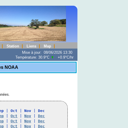
Station
Liens
Map
Mise à jour
:
08/06/2026 13:30
Température:
30.9°C
+0.9°C
/hr
ues NOAA
onnées.
ep
 | 
Oct
 | 
Nov
 | 
Dec
ep
 | 
Oct
 | 
Nov
 | 
Dec
ep
 | 
Oct
 | 
Nov
 | 
Dec
ep
 | 
Oct
 | 
Nov
 | 
Dec