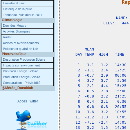
Ra
Humidité du sol

              
Historique de la pluie
Tendance Pluie depuis 2011
NAME: 
Climatologie
ELEV:   444
Données Métars
Activités Sismiques
                 
Radar
Alertes et Avertissements
             
Pollution et qualité de l air
    MEAN               
Photovoltaïque
DAY TEMP  HIGH   TIME  
-------------------------
Description Production Solaire
 1  -1.1   1.2   14:30 
Impacts sur environement
 2  -1.1   2.4   12:25 
Prévision Energie Solaire
 3  -0.7   2.9   00:00 
Production Energie Solaire
 4   3.7   5.7    5:50 
Comparaison - Prévisibilité
 5   2.1   4.4   15:25 
@Météo_Danaklab
 6   0.5   2.8   15:00 
 7  -0.8   2.2   21:25 
Accès Twitter
 8   0.4   2.1    0:30 
 9  -0.6   0.8   20:55 
10   1.6   3.2   10:55 
11  -1.2   1.3    0:05 
12  -7.1  -2.4   14:05 
13  -5.2  -1.5   14:50 