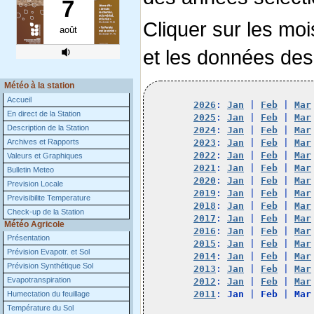
Cliquer sur les moi
et les données des
Météo à la station
Accueil
2026
: 
Jan
 | 
Feb
 | 
Mar
En direct de la Station
2025
: 
Jan
 | 
Feb
 | 
Mar
Description de la Station
2024
: 
Jan
 | 
Feb
 | 
Mar
Archives et Rapports
2023
: 
Jan
 | 
Feb
 | 
Mar
2022
: 
Jan
 | 
Feb
 | 
Mar
Valeurs et Graphiques
2021
: 
Jan
 | 
Feb
 | 
Mar
Bulletin Meteo
2020
: 
Jan
 | 
Feb
 | 
Mar
Prevision Locale
2019
: 
Jan
 | 
Feb
 | 
Mar
Previsibilite Temperature
2018
: 
Jan
 | 
Feb
 | 
Mar
Check-up de la Station
2017
: 
Jan
 | 
Feb
 | 
Mar
Météo Agricole
2016
: 
Jan
 | 
Feb
 | 
Mar
Présentation
2015
: 
Jan
 | 
Feb
 | 
Mar
Prévision Evapotr. et Sol
2014
: 
Jan
 | 
Feb
 | 
Mar
Prévision Synthétique Sol
2013
: 
Jan
 | 
Feb
 | 
Mar
Evapotranspiration
2012
: 
Jan
 | 
Feb
 | 
Mar
2011
: 
Jan
 | 
Feb
 | 
Mar
Humectation du feuillage
Température du Sol