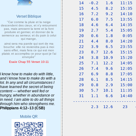
14  -0.2   1.6   11:15 
15   4.5   8.2   15:35 
16   7.2   9.2   14:10 
Verset Biblique
17   6.0   7.5   13:55 
"Car comme la pluie et la neige
18   4.6   6.4   14:35 
descendent des cieux, et n'y retournent
pas, mais arrosent la terre et la font
19   2.7   5.4   15:05 
produire et germer, et donner de la
20   0.6   1.8    0:05 
semence au semeur, et du pain à celui
qui mange,
21   4.4   8.0   14:20 
ainsi sera ma parole qui sort de ma
22   3.9   6.5   23:55 
bouche: elle ne reviendra pas à moi
sans effet, mais fera ce qui est mon
23   8.7  12.6   15:15 
plaisir, et accomplira ce pour quoi je l'ai
envoyée"
24   3.8  10.9   15:20 
Esaïe Chap 55 Verset 10-11
25   7.1  12.2   14:05 
26   7.4   9.6   12:05 
27   6.9   8.8   17:05 
I know how to make do with little,
and I know how to make do with a
28   6.1   8.5   14:15 
lot. In any and all circumstances I
29   0.8   2.9   15:00 
have learned the secret of being
30   5.7  10.1   11:35 
content — whether well fed or
hungry, whether in abundance or
31   1.1   6.6   14:40 
in need. I am able to do all things
--------------------------
through him who strengthens me.
     2.3  12.6    23   
Philippians 4:12–13 (CSB)
Mobile QR