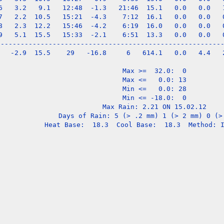
6   3.2   9.1   12:48  -1.3   21:46  15.1   0.0   0.0   1
7   2.2  10.5   15:21  -4.3    7:12  16.1   0.0   0.0   0
8   2.3  12.2   15:46  -4.2    6:19  16.0   0.0   0.0   0
9   5.1  15.5   15:33  -2.1    6:51  13.3   0.0   0.0   0
---------------------------------------------------------
   -2.9  15.5    29   -16.8     6   614.1   0.0   4.4   2
Max >=  32.0:  0

Max <=   0.0: 13

Min <=   0.0: 28

Min <= -18.0:  0

Max Rain: 2.21 ON 15.02.12

Days of Rain: 5 (> .2 mm) 1 (> 2 mm) 0 (> 