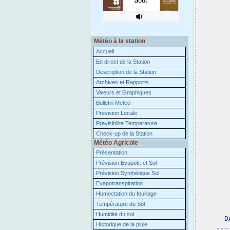
Météo à la station
Accueil
En direct de la Station
Description de la Station
Archives et Rapports
Valeurs et Graphiques
Bulletin Meteo
Prevision Locale
Previsibilite Temperature
Check-up de la Station
Météo Agricole
Présentation
Prévision Evapotr. et Sol
Prévision Synthétique Sol
Evapotranspiration
Humectation du feuillage
Température du Sol
 
Humidité du sol
D
Historique de la pluie
---