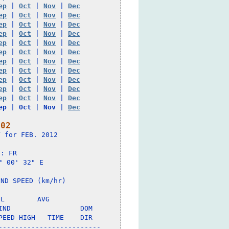
ep
 | 
Oct
 | 
Nov
 | 
Dec
ep
 | 
Oct
 | 
Nov
 | 
Dec
ep
 | 
Oct
 | 
Nov
 | 
Dec
ep
 | 
Oct
 | 
Nov
 | 
Dec
ep
 | 
Oct
 | 
Nov
 | 
Dec
ep
 | 
Oct
 | 
Nov
 | 
Dec
ep
 | 
Oct
 | 
Nov
 | 
Dec
ep
 | 
Oct
 | 
Nov
 | 
Dec
ep
 | 
Oct
 | 
Nov
 | 
Dec
ep
 | 
Oct
 | 
Nov
 | 
Dec
ep
 | 
Oct
 | 
Nov
 | 
Dec
ep
 | 
Oct
 | 
Nov
 | 
Dec
 02
 for FEB. 2012

: FR 

 00' 32" E

ND SPEED (km/hr)

L        AVG

ND                 DOM

EED HIGH   TIME    DIR

------------------------
