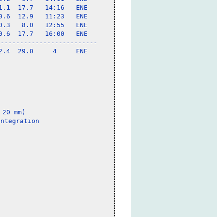
.1  17.7   14:16   ENE

.6  12.9   11:23   ENE

.3   8.0   12:55   ENE

.6  17.7   16:00   ENE

-------------------------

.4  29.0     4     ENE

20 mm)
