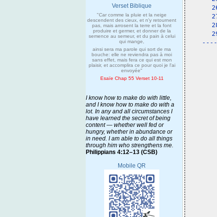
Verset Biblique
2
"Car comme la pluie et la neige
2
descendent des cieux, et n'y retournent
2
pas, mais arrosent la terre et la font
produire et germer, et donner de la
2
semence au semeur, et du pain à celui
qui mange,
---
ainsi sera ma parole qui sort de ma
 
bouche: elle ne reviendra pas à moi
sans effet, mais fera ce qui est mon
plaisir, et accomplira ce pour quoi je l'ai
envoyée"
Esaïe Chap 55 Verset 10-11
I know how to make do with little,
and I know how to make do with a
lot. In any and all circumstances I
have learned the secret of being
content — whether well fed or
hungry, whether in abundance or
in need. I am able to do all things
through him who strengthens me.
Philippians 4:12–13 (CSB)
Mobile QR