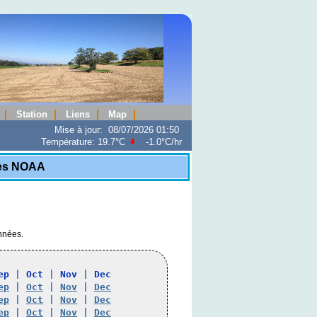
Station
Liens
Map
Mise à jour
:
08/07/2026 01:50
Température:
19.7°C
-1.0°C
/hr
ues NOAA
onnées.
ep
 | 
Oct
 | 
Nov
 | 
Dec
ep
 | 
Oct
 | 
Nov
 | 
Dec
ep
 | 
Oct
 | 
Nov
 | 
Dec
ep
 | 
Oct
 | 
Nov
 | 
Dec