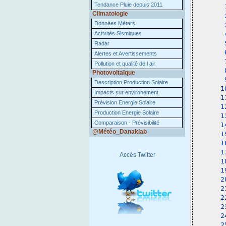
Tendance Pluie depuis 2011
 
Climatologie
 
Données Métars
 
Activités Sismiques
 
 
Radar
 
Alertes et Avertissements
 
Pollution et qualité de l air
 
Photovoltaïque
 
Description Production Solaire
1
Impacts sur environement
1
Prévision Energie Solaire
1
Production Energie Solaire
1
Comparaison - Prévisibilité
1
@Météo_Danaklab
1
1
1
Accès Twitter
1
1
2
2
2
2
2
2