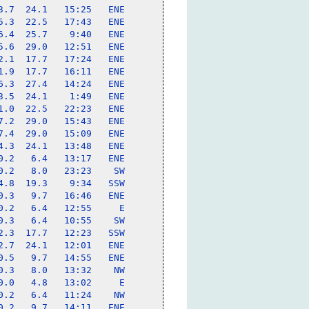
.7  24.1   15:25   ENE

.3  22.5   17:43   ENE

.4  25.7    9:40   ENE

.6  29.0   12:51   ENE

.1  17.7   17:24   ENE

.9  17.7   16:11   ENE

.3  27.4   14:24   ENE

.5  24.1    1:49   ENE

.0  22.5   22:23   ENE

.2  29.0   15:43   ENE

.4  29.0   15:09   ENE

.3  24.1   13:48   ENE

.2   6.4   13:17   ENE

.2   8.0   23:23    SW

.8  19.3    9:34   SSW

.3   9.7   16:46   ENE

.2   6.4   12:55     E

.3   6.4   10:55    SW

.3  17.7   12:23   SSW

.7  24.1   12:01   ENE

.5   9.7   14:55   ENE

.3   8.0   13:32    NW

.0   4.8   13:02     E

.2   6.4   11:24    NW

.2   9.7   14:11   ENE
