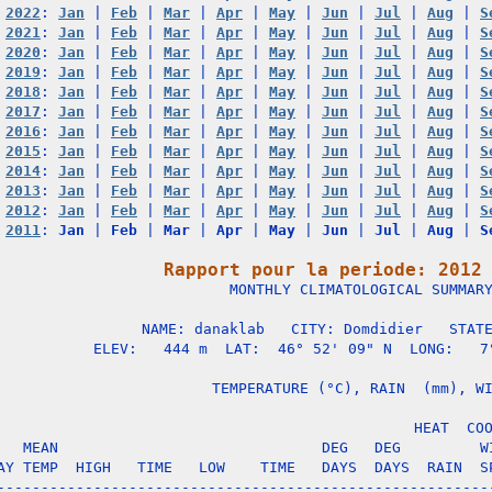
2022
: 
Jan
 | 
Feb
 | 
Mar
 | 
Apr
 | 
May
 | 
Jun
 | 
Jul
 | 
Aug
 | 
S
2021
: 
Jan
 | 
Feb
 | 
Mar
 | 
Apr
 | 
May
 | 
Jun
 | 
Jul
 | 
Aug
 | 
S
2020
: 
Jan
 | 
Feb
 | 
Mar
 | 
Apr
 | 
May
 | 
Jun
 | 
Jul
 | 
Aug
 | 
S
2019
: 
Jan
 | 
Feb
 | 
Mar
 | 
Apr
 | 
May
 | 
Jun
 | 
Jul
 | 
Aug
 | 
S
2018
: 
Jan
 | 
Feb
 | 
Mar
 | 
Apr
 | 
May
 | 
Jun
 | 
Jul
 | 
Aug
 | 
S
2017
: 
Jan
 | 
Feb
 | 
Mar
 | 
Apr
 | 
May
 | 
Jun
 | 
Jul
 | 
Aug
 | 
S
2016
: 
Jan
 | 
Feb
 | 
Mar
 | 
Apr
 | 
May
 | 
Jun
 | 
Jul
 | 
Aug
 | 
S
2015
: 
Jan
 | 
Feb
 | 
Mar
 | 
Apr
 | 
May
 | 
Jun
 | 
Jul
 | 
Aug
 | 
S
2014
: 
Jan
 | 
Feb
 | 
Mar
 | 
Apr
 | 
May
 | 
Jun
 | 
Jul
 | 
Aug
 | 
S
2013
: 
Jan
 | 
Feb
 | 
Mar
 | 
Apr
 | 
May
 | 
Jun
 | 
Jul
 | 
Aug
 | 
S
2012
: 
Jan
 | 
Feb
 | 
Mar
 | 
Apr
 | 
May
 | 
Jun
 | 
Jul
 | 
Aug
 | 
S
2011
: 
Jan
 | 
Feb
 | 
Mar
 | 
Apr
 | 
May
 | 
Jun
 | 
Jul
 | 
Aug
 | 
S
Rapport pour la periode: 2012

                   MONTHLY CLIMATOLOGICAL SUMMARY
NAME: danaklab   CITY: Domdidier   STATE
ELEV:   444 m  LAT:  46° 52' 09" N  LONG:   7°
                   TEMPERATURE (°C), RAIN  (mm), WI
                                      HEAT  COO
   MEAN                              DEG   DEG         WI
AY TEMP  HIGH   TIME   LOW    TIME   DAYS  DAYS  RAIN  SP
---------------------------------------------------------